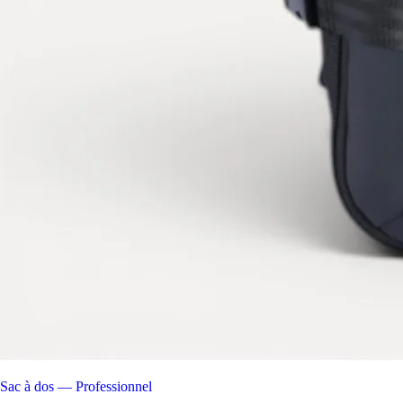
Sac à dos — Professionnel